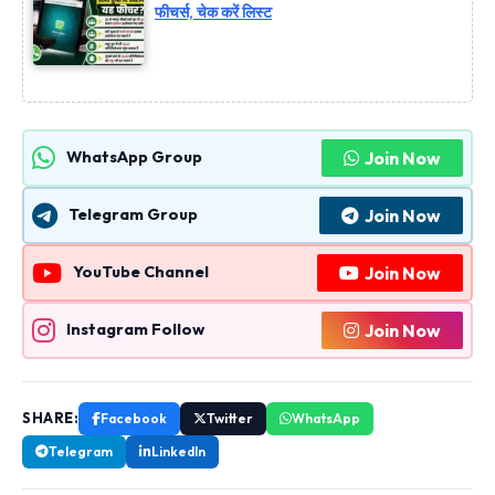
फीचर्स, चेक करें लिस्ट
Join Now
WhatsApp Group
Join Now
Telegram Group
Join Now
YouTube Channel
Join Now
Instagram Follow
SHARE:
Facebook
Twitter
WhatsApp
Telegram
LinkedIn