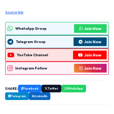
Source link
Join Now
WhatsApp Group
Join Now
Telegram Group
Join Now
YouTube Channel
Join Now
Instagram Follow
SHARE:
Facebook
Twitter
WhatsApp
Telegram
LinkedIn