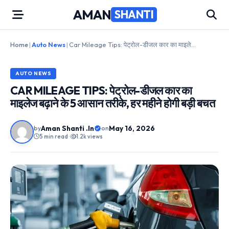
Skip
AMAN
SHANTI
to
content
Home
|
Auto News
|
Car Mileage Tips: पेट्रोल-डीजल कार का माइलेज बढ़ाने के 5 आसान तरीके, हर महीने होगी बड़ी बचत
AUTO NEWS
CAR MILEAGE TIPS: पेट्रोल-डीजल कार का
माइलेज बढ़ाने के 5 आसान तरीके, हर महीने होगी बड़ी बचत
Aman Shanti .In
May 16, 2026
by
on
5 min read
•
1.2k views