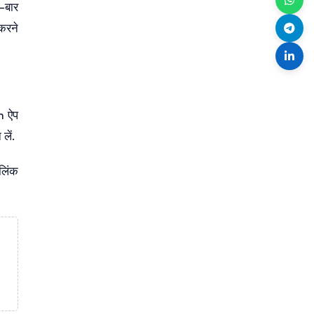
र-बार
 करने
m ऐप
लें.
लिंक