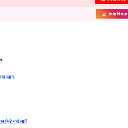
Join Now
m
नया प्लान
का गेम? यहां जानें