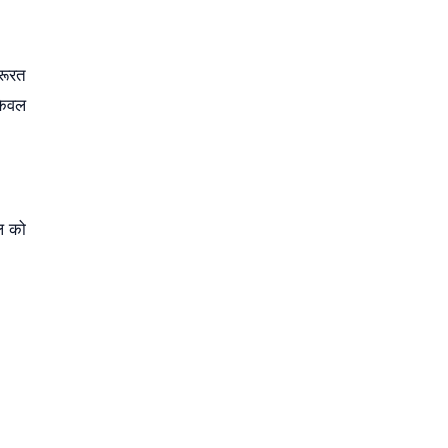
जरूरत
 केवल
ल को