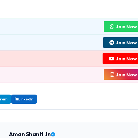
Join Now
Join Now
Join Now
Join Now
gram
LinkedIn
Aman Shanti .In