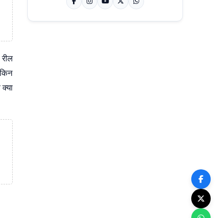
 रील
लेकिन
क्या