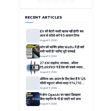
RECENT ARTICLES
EV की बैटरी जल्दी खराब नहीं होगी! बस
आज से फॉलो करें ये 5 आसान टिप्स
August 9, 2026
फोन की चार्जिंग हमेशा Watts में ही क्यों
मापी जाती है? जानिए पूरी सच्चाई
August 9, 2026
27 KM माइलेज, सनरूफ…कीमत
₹5,69,990! ये है देश की सबसे ज्यादा
बिकने वाली SUV; दनादन खरीद रहा
August 9, 2026
मिडिल क्लास
ऑफिस अप-डाउन के लिए बेस्ट हैं ये 125
सीसी स्कूटर! कीमत मात्र ₹74,710 से
शुरू
August 9, 2026
ये होगा OpenAI का पहला डिवाइस!
बिना स्क्रीन के भी हो जाएंगे सारे काम
August 9, 2026